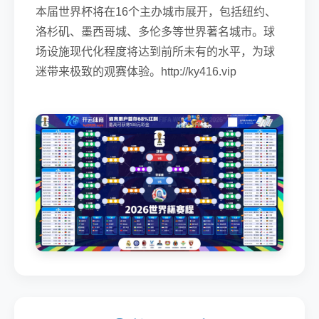
本届世界杯将在16个主办城市展开，包括纽约、
洛杉矶、墨西哥城、多伦多等世界著名城市。球
场设施现代化程度将达到前所未有的水平，为球
迷带来极致的观赛体验。http://ky416.vip